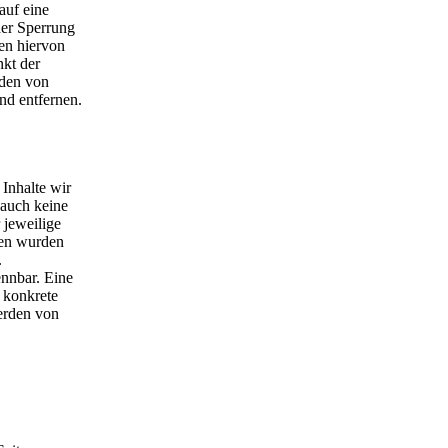
auf eine
der Sperrung
en hiervon
nkt der
rden von
nd entfernen.
 Inhalte wir
 auch keine
 jeweilige
iten wurden
.
ennbar. Eine
e konkrete
erden von