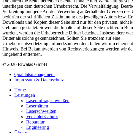
Die durch die Seitenbetreiber erstellten Inhalte und Werke auf diesen 
unterliegen dem deutschen Urheberrecht. Die Vervielfältigung, Bearb
Verbreitung und jede Art der Verwertung außerhalb der Grenzen des 
bedürfen der schriftlichen Zustimmung des jeweiligen Autors bzw. Ers
Downloads und Kopien dieser Seite sind nur für den privaten, nicht 
Gebrauch gestattet. Soweit die Inhalte auf dieser Seite nicht vom Betrei
wurden, werden die Urheberrechte Dritter beachtet. Insbesondere wer
Dritter als solche gekennzeichnet. Sollten Sie trotzdem auf eine
Urheberrechtsverletzung aufmerksam werden, bitten wir um einen en
Hinweis. Bei Bekanntwerden von Rechtsverletzungen werden wir dera
umgehend entfernen.
© 2026 Riwalas GmbH
Qualitätsmanagement
Impressum & Datenschutz
Home
Leistungen
Laserauftragschweißen
Laserhärten
Laserschweißen
Verschleißschutz
Reparatur
Engineering
Über uns