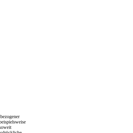
nbezogener
beispielsweise
soweit
usdrückliche