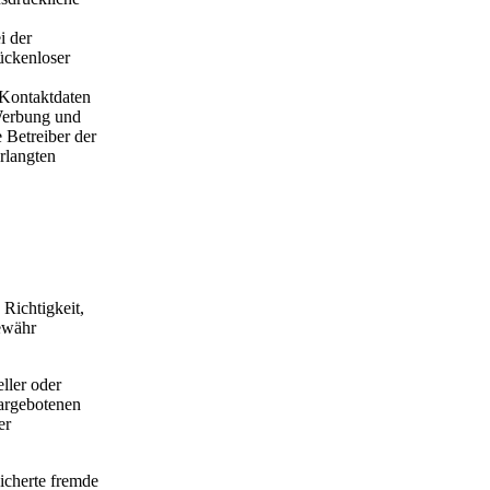
i der
ückenloser
 Kontaktdaten
 Werbung und
 Betreiber der
erlangten
 Richtigkeit,
Gewähr
ller oder
dargebotenen
er
eicherte fremde