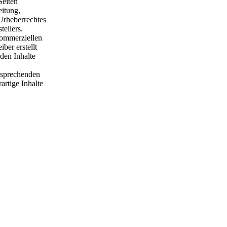
Seiten
eitung,
Urheberrechtes
tellers.
kommerziellen
ber erstellt
den Inhalte
tsprechenden
rtige Inhalte