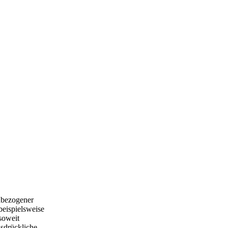
nbezogener
beispielsweise
soweit
usdrückliche