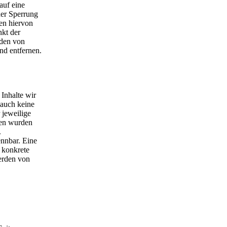
auf eine
der Sperrung
en hiervon
nkt der
rden von
nd entfernen.
 Inhalte wir
 auch keine
 jeweilige
iten wurden
.
ennbar. Eine
e konkrete
erden von