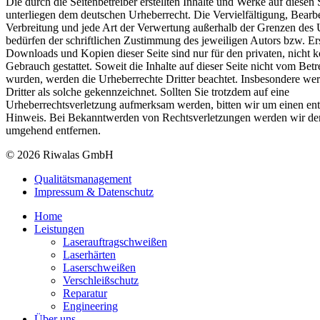
Die durch die Seitenbetreiber erstellten Inhalte und Werke auf diesen 
unterliegen dem deutschen Urheberrecht. Die Vervielfältigung, Bearb
Verbreitung und jede Art der Verwertung außerhalb der Grenzen des 
bedürfen der schriftlichen Zustimmung des jeweiligen Autors bzw. Ers
Downloads und Kopien dieser Seite sind nur für den privaten, nicht 
Gebrauch gestattet. Soweit die Inhalte auf dieser Seite nicht vom Betrei
wurden, werden die Urheberrechte Dritter beachtet. Insbesondere wer
Dritter als solche gekennzeichnet. Sollten Sie trotzdem auf eine
Urheberrechtsverletzung aufmerksam werden, bitten wir um einen en
Hinweis. Bei Bekanntwerden von Rechtsverletzungen werden wir dera
umgehend entfernen.
© 2026 Riwalas GmbH
Qualitätsmanagement
Impressum & Datenschutz
Home
Leistungen
Laserauftragschweißen
Laserhärten
Laserschweißen
Verschleißschutz
Reparatur
Engineering
Über uns