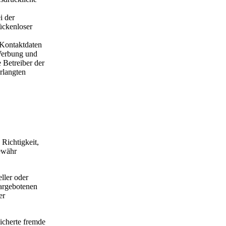
i der
ückenloser
 Kontaktdaten
 Werbung und
 Betreiber der
erlangten
 Richtigkeit,
Gewähr
ller oder
dargebotenen
er
eicherte fremde