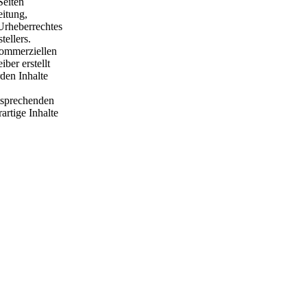
Seiten
eitung,
Urheberrechtes
tellers.
kommerziellen
ber erstellt
den Inhalte
tsprechenden
rtige Inhalte